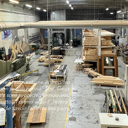
rie Gatto est une entreprise
 son professionnalisme. Deux
’y sont succédé ; le nouveau
tto. Il prend ainsi la relève et
 le savoir-faire de ses pairs.