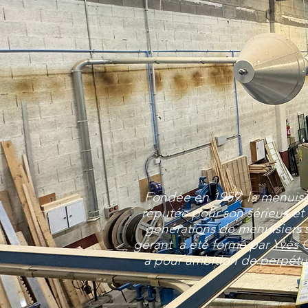
Fondée en 1959, la menuise
réputée pour son sérieux et
générations de menuisiers s
gérant a été formé par Yves Ga
a pour ambition de perpétuer