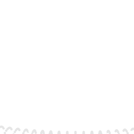
serie GATTO. Fabrication artis
e de menuiserie bois depuis 1