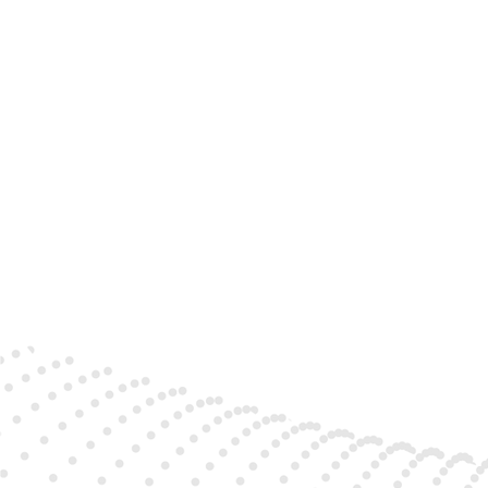
Menui
pos