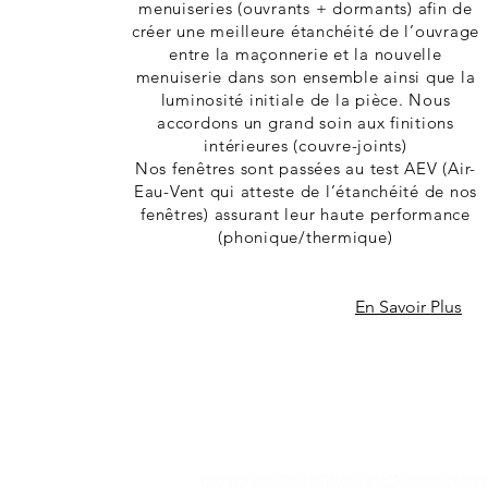
menuiseries (ouvrants + dormants) afin de
créer une meilleure étanchéité de l’ouvrage
entre la maçonnerie et la nouvelle
menuiserie dans son ensemble ainsi que la
luminosité initiale de la pièce. Nous
accordons un grand soin aux finitions
intérieures (couvre-joints)
Nos fenêtres sont passées au test AEV (Air-
Eau-Vent qui atteste de l’étanchéité de nos
fenêtres) assurant leur haute performance
(phonique/thermique)
En Savoir Plus
La Menuiserie Gatto, située à Chapareillan, près de Grenoble, est une entreprise spécialisée dans la menuiserie et les travau
matière de menuiserie. Que ce soit pour des projets de création ou d'agencement, nous sommes en mesure de répondre à vos 
de volets en bois. Nous mettons notre expertise à votre disposition pour vous accompagner tout au long de votre projet
Chapareillan, n'hésitez pas à contacter Menuiserie Gatto. Nous sommes des menuisiers passionnés qui mettent tout en œuvre pou