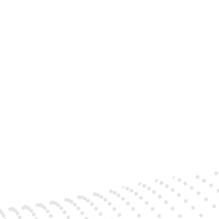
anale,
959.