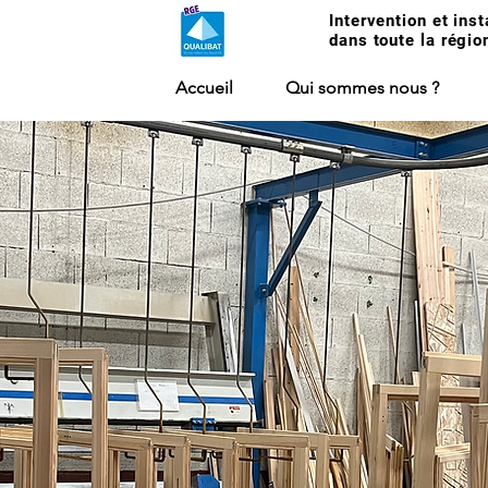
Intervention et inst
dans toute la régio
Accueil
Qui sommes nous ?
&
NES &
ICES