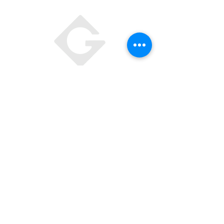
CONTACTEZ NOUS
38530 Chapareillan
, France
04
76 45 22 71
-
06 49 83 61 09
Tél :
E-Mail :
secretariat@menuiseriegatto.fr
Mentions Légales
SUIVEZ NOUS